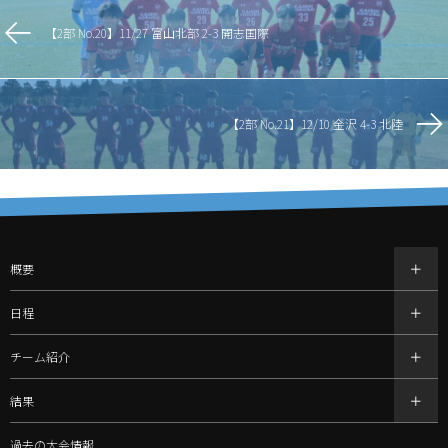
【2部 No.20】11/27 富山北部 2-3 開志国際
【2部 No.21】12/10 金沢 4-3 北陸
概要
日程
チーム紹介
結果
過去の大会情報