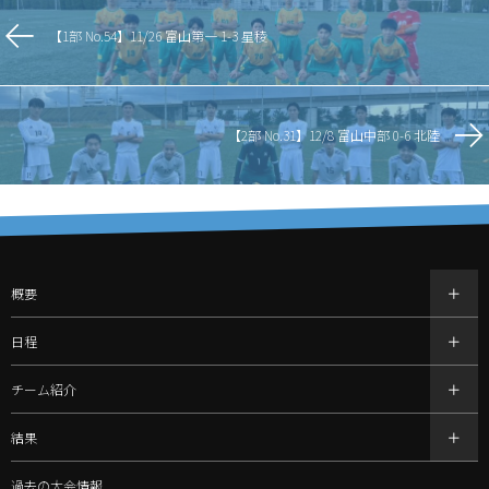
【1部 No.54】11/26 富山第一 1-3 星稜
【2部 No.31】12/8 富山中部 0-6 北陸
概要
日程
チーム紹介
結果
過去の大会情報