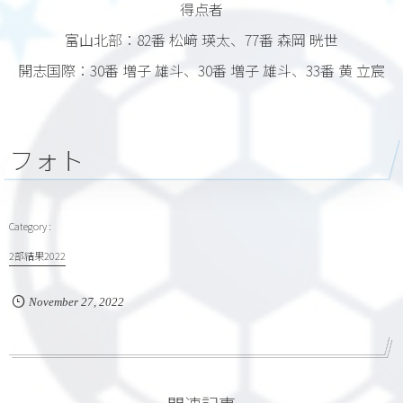
得点者
富山北部：82番 松﨑 瑛太、77番 森岡 晄世
開志国際：30番 増子 雄斗、30番 増子 雄斗、33番 黄 立宸
フォト
2部結果2022
November
27
,
2022