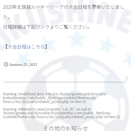
2020年北信越ルーキーリーグの大会日程を更新いたしまし
た。
日程詳細は下記リンクよりご覧ください。
【
大会日程はこちら
】
January
25
,
2021
Warning
: Undefined array key 0 in
/home/greencard16/rookie-
hokushinetsu.com/public_html/wp-content/themes/dp-
fresco/inc/scr/parts/related_posts.php
on line
15
Warning
: Attempt to read property "cat_ID" on null in
/home/greencard16/rookie-hokushinetsu.com/public_html/wp-
content/themes/dp-fresco/inc/scr/parts/related_posts.php
on line
15
その他のお知らせ