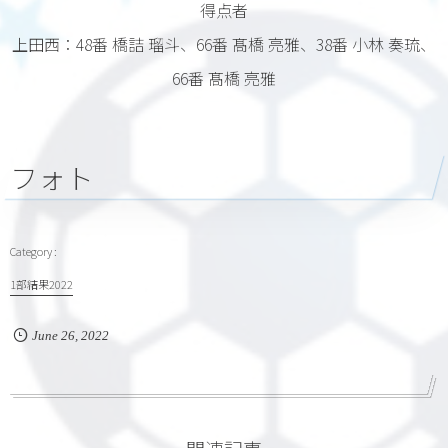
得点者
上田西：48番 橋詰 瑠斗、66番 髙橋 亮雅、38番 小林 奏琉、
66番 髙橋 亮雅
フォト
1部結果2022
June
26
,
2022