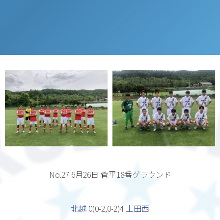
No.27 6月26日
菅平18番グラウンド
北越
0(0-2,0-2)4
上田西