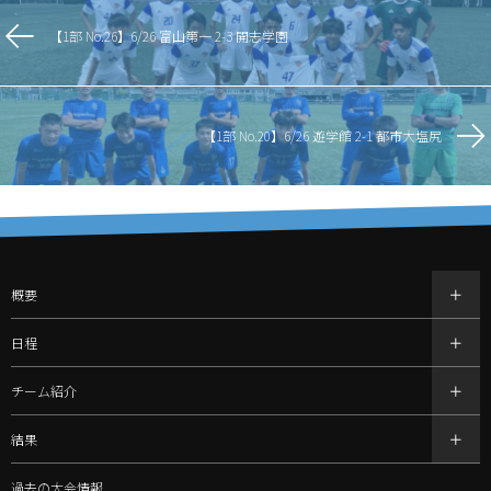
【1部 No.26】6/26 富山第一 2-3 開志学園
【1部 No.20】6/26 遊学館 2-1 都市大塩尻
概要
日程
チーム紹介
結果
過去の大会情報