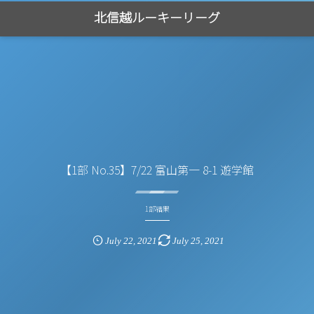
北信越ルーキーリーグ
【1部 No.35】7/22 富山第一 8-1 遊学館
1部結果
July
22
,
2021
July
25
,
2021