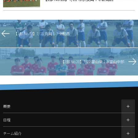
【1部 No.33】7/18 丸岡 1-3 上田西
【2部 No.28】7/22 富山東 2-3 富山中部
概要
日程
チーム紹介