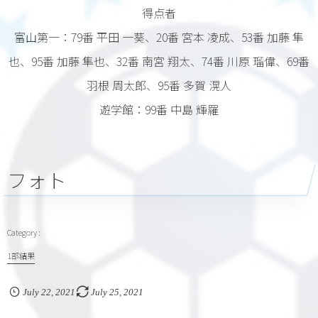
得点者
富山第一：79番 平田 一葵、20番 宮本 凌成、53番 加藤 隼
也、95番 加藤 隼也、32番 南宮 翔太、74番 川原 瑠偉、69番
羽根 周太郎、95番 多賀 滉人
遊学館：99番 中島 輝羅
フォト
1部結果
July
22
,
2021
July
25
,
2021